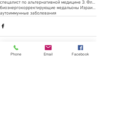
спецалист по альтернативной медицине Э. Флигиль
биоэнергокорректирующие медальоны Израиля
аутоиммунные заболевания
Phone
Email
Facebook
Комментарии
Ваш комментарий...