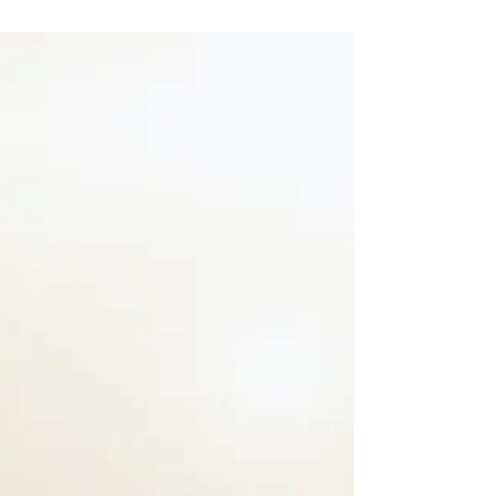
Прощай, мигрень!
"Менее 50% пациентов, страдающих от
головной боли, обращаются к врачу, а
среди тех, кто получает лечение, более
70% не удовлетворены его...