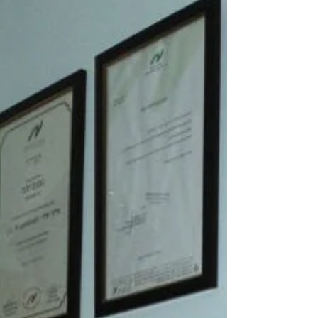
прикосновения!
У Пегги Бочун, координатора занятий по
изобразительному искусству,
диагностировали анкилозирующий
спондилит - хроническую форму
артрита,...