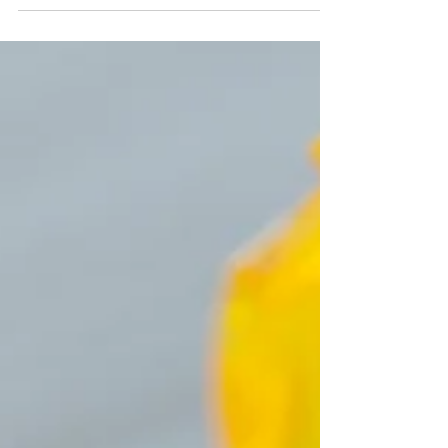
заменитель опиоидов:
израильская альтернатива
В новом предварительном отчете
американского Центра по контролю
заболеваний (CDC) приводятся
шокирующие данные: в 2017 году более
72.000...